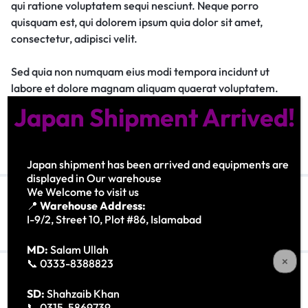
qui ratione voluptatem sequi nesciunt. Neque porro
quisquam est, qui dolorem ipsum quia dolor sit amet,
consectetur, adipisci velit.
Sed quia non numquam eius modi tempora incidunt ut
labore et dolore magnam aliquam quaerat voluptatem.
Japan Shipment Arrived!
Cell Phones
DSLR
PC & Laptops
Reviews
Japan shipment has been arrived and equipments are
displayed in Our warehouse
We Welcome to visit us
📍
Warehouse Address:
I-9/2, Street 10, Plot #86, Islamabad
MD:
Salam Ullah
📞 0333-8388823
Previous Post
Next Post
SD:
Shahzaib Khan
📞 0315-5869739