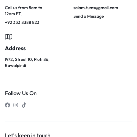
Call us from 8am to
salam.tums@gmail.com
12am ET.
Send a Message
+92 333 8388 823
Address
I9/2, Street 10, Plot: 86,
Rawalpindi
Follow Us On
Let’s keep in touch