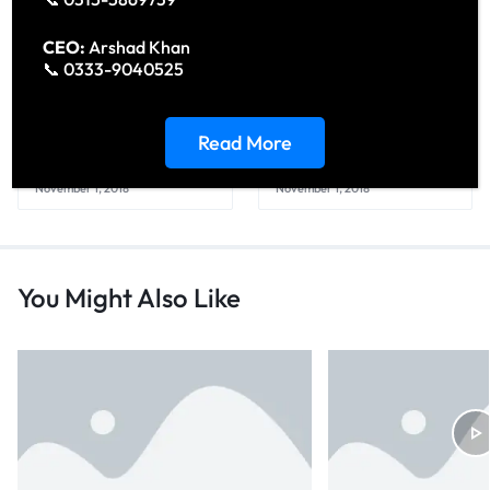
CEO:
Arshad Khan
📞 0333-9040525
Create a home office with
5 easy ways to boost your
Read More
a sense of Scandi calm
emotional fitness
November 1, 2018
November 1, 2018
You Might Also Like