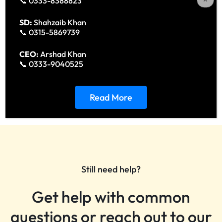
📞 0333-8388823
voluptatem.
SD:
Shahzaib Khan
📞 0315-5869739
Neque porro quisquam est, qui dolorem ipsum quia dolor sit
amet, consectetur, adipisci velit, sed quia non numquam
CEO:
Arshad Khan
eius modi tempora incidunt ut labore et dolore magnam
📞 0333-9040525
aliquam quaerat voluptatem.
Read More
Still need help?
Get help with common
questions or reach out to our