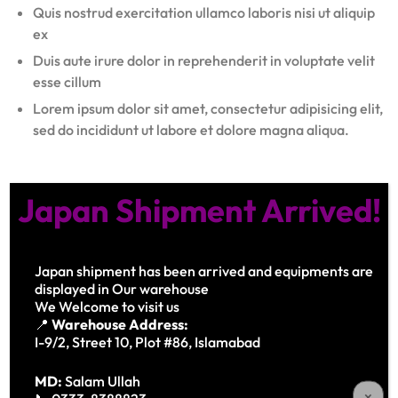
Quis nostrud exercitation ullamco laboris nisi ut aliquip
ex
Duis aute irure dolor in reprehenderit in voluptate velit
esse cillum
Lorem ipsum dolor sit amet, consectetur adipisicing elit,
sed do incididunt ut labore et dolore magna aliqua.
Sed ut perspiciatis unde omnis iste natus error sit
Japan Shipment Arrived!
voluptatem accusantium doloremque laudantium, totam
rem aperiam, eaque ipsa quae ab illo inventore veritatis et
quasi architecto beatae vitae dicta sunt explicabo. Nemo
Japan shipment has been arrived and equipments are
enim ipsam voluptatem quia voluptas sit aspernatur aut
displayed in Our warehouse
odit aut fugit, sed quia consequuntur magni dolores eos qui
We Welcome to visit us
ratione voluptatem sequi nesciunt. Neque porro quisquam
📍
Warehouse Address:
est, qui dolorem ipsum quia dolor sit amet, consectetur,
I-9/2, Street 10, Plot #86, Islamabad
adipisci velit, sed quia non numquam eius modi tempora
incidunt ut labore et dolore magnam aliquam quaerat
MD:
Salam Ullah